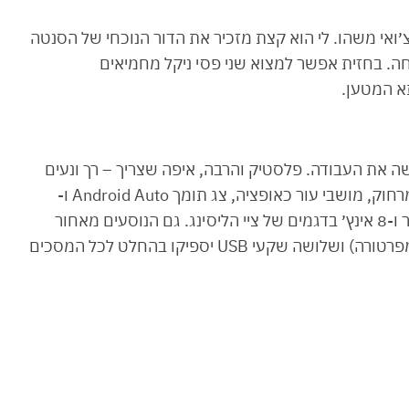
צ׳ואי משהו. לי הוא קצת מזכיר את הדור הנוכחי של הסנטה
ה. בחזית אפשר למצוא שני פסי ניקל מחמיאים
א המטען.
ה את העבודה. פלסטיק והרבה, איפה שצריך – רך ונעים
למגע, פתח למזגן מאחור, מפתח חכם עם הנעה מרחוק, מושבי עור כאופציה, צג תומך Android Auto ו-
Apple Carplay בגודל של 10 אינץ׳ בדגם המאובזר ו-8 אינץ׳ בדגמים של ציי הליסינג. גם הנוסעים מאחור
יוכלו ליהנות מפתחי מיזוג (ללא שליטה נפרדת בטמפרטורה) ושלושה שקעי USB יספיקו בהחלט לכל המסכים