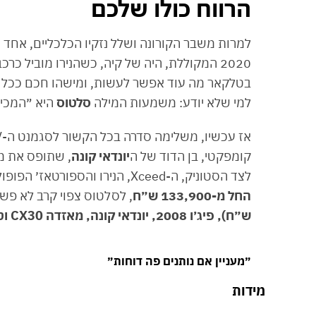
הרווח כולו שלכם
למרות משבר הקורונה ושלל נזקיו הכלכליים, אחד 
2020 המקוללת, היה של קיה, כשהנירו מוביל 
למי שלא יודע: משמעות המילה
סלטוס
היא ״המכירו
אז עכשיו, משלימה סדרה בכל הקשור לסגמנט ה-SUV הפופולארי ומשיקה בישראל את ה
קומפקטי, בן הדוד של ה
יונדאי קונה
, שתופס את מ
לצד הסטוניק, ה-Xceed, הנירו והספורטאז׳ הפופולארית, מלכת המכירות הישראלית בדימוס.
החל מ-133,900 ש״ח
, לסלטוס צפוי קרב לא פש
ש״ח), פיג׳ו 2008, יונדאי קונה, מאזדה CX30 וטויוטה CHR
״מעניין אם נותנים פה דוחות״
מידות