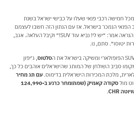
מכל חמישה רכבי פנאי שעלו על כבישי ישראל בשנת
כרכב הפנאי הנמכר בישראל. אז עם הנתון הזה חשבו לעצמם
בטלקאר מה עוד אפשר לעשות, ומישהו חכם ככל הנראה אמר: ״יש לי! נביא עוד SUV!״ וקיבל העלאה. אגב,
ת יטוסו״. סתם, נו.
סלטוס
, ג׳יפון
קומו סביב השולחן של המותג שהישראלים אוהבים כל כך,
עם תג מחיר
וט מול
סקודה קאמיק (שמתומחר כרגע ב-124,990
.