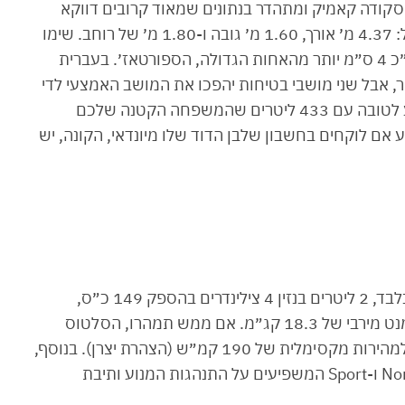
קודה קאמיק ומתהדר בנתונים שמאוד קרובים דווקא
לספורטאז׳ ולקשקאי שנמצאים קטגוריה אחת מעל: 4.37 מ׳ אורך, 1.60 מ׳ גובה ו-1.80 מ׳ של רוחב. שימו
לב לבסיס הגלגלים שלו שעומד על 2.63 מ׳, בסה״כ 4 ס״מ יותר מהאחות הגדולה, הספורטאז׳. בעברית
, אבל שני מושבי בטיחות יהפכו את המושב האמצעי לדי
צפוף עבור הנוסע השלישי. תא המטען שלו מפתיע לטובה עם 433 ליטרים שהמשפחה הקטנה שלכם
אם לוקחים בחשבון שלבן הדוד שלו מיונדאי, הקונה, יש
הסלטוס תשווק בישראל בשלב זה עם מנוע אחד בלבד, 2 ליטרים בנזין 4 צילינדרים בהספק 149 כ״ס,
ומפיק מומנט מירבי של 18.3 קג״מ. אם ממש תמהרו, הסלטוס
תביא אתכם מ-0 ל-100 קמ״ש בתוך 9.6 שנ׳ עד למהירות מקסימלית של 190 קמ״ש (הצהרת יצרן). בנוסף,
תוכלו לבחור בין שלושה מצבי נהיגה, Normal, Smart ו-Sport המשפיעים על התנהגות המנוע ותיבת