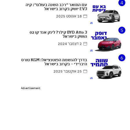
4
עם התואר ״רכב השנה בעולם״: קיה
EV3 יושק בקרוב בישראל
18 אוגוסט 2025
5
BYD Atto 3 קילר? לינק אנד קו 02
הושק בישראל
2 דצמבר 2024
6
בדרך להגשמת הפוטנציאל: KGM טורס
היברידי – בקרוב בישראל
25 אוקטובר 2025
Advertisement