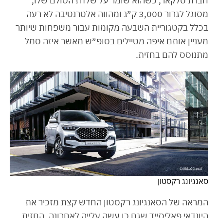
חברת טלקאר, כשהוא שומר על שלדת הסולם שלו,
מסוגל לגרור 3,000 ק״ג ומהווה אלטרנטיבה לא רעה
בכלל בקטגוריית השבעה מקומות עבור משפחות שיותר
מעניין אותם איפה מטיילים בסופ״ש מאשר איזה סמל
מתנוסס להם בחזית.
סאנגיונג רקסטון
המראה של הסאנגיונג רקסטון החדש קצת מזכיר את
היונדאי פאליסייד שגם כן עשה עלייה לאחרונה. החזית