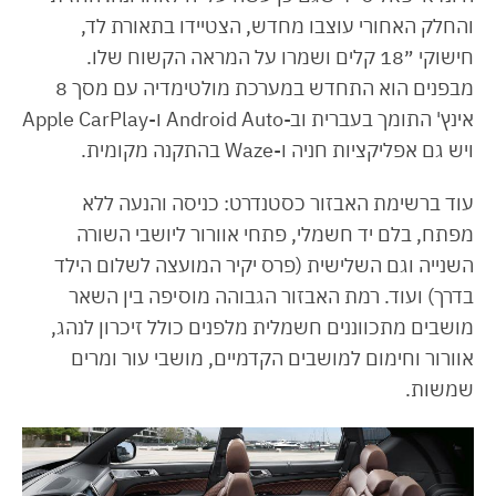
והחלק האחורי עוצבו מחדש, הצטיידו בתאורת לד,
חישוקי ״18 קלים ושמרו על המראה הקשוח שלו.
מבפנים הוא התחדש במערכת מולטימדיה עם מסך 8
אינץ' התומך בעברית וב-Android Auto ו-Apple CarPlay
ויש גם אפליקציות חניה ו-Waze בהתקנה מקומית.
עוד ברשימת האבזור כסטנדרט: כניסה והנעה ללא
מפתח, בלם יד חשמלי, פתחי אוורור ליושבי השורה
השנייה וגם השלישית (פרס יקיר המועצה לשלום הילד
בדרך) ועוד. רמת האבזור הגבוהה מוסיפה בין השאר
מושבים מתכווננים חשמלית מלפנים כולל זיכרון לנהג,
אוורור וחימום למושבים הקדמיים, מושבי עור ומרים
שמשות.