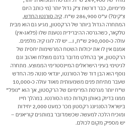
פרימיום, כבר דורשת צ׳ק גדול יותר (מי כותב היום
צ׳קים?) ע״ס 286,900 ש״ח.
קיה סורנטו החדש
,
המתחרה הגדול ביותר של הרקסטון, מגיע גם הוא מבית
טלקאר, כשהגרסה ההיברידית נטענת שלו (פלאג-אין)
עולה כ-290,000 ש״ח, ו… יש לה לוגו קיה מלפנים.
אמנם אין לו את יכולות השטח המרשימות יחסית של
הרקסטון, אך בהחלט מדובר בדגם מוצלח ואהוב וגם
לגיטימי בעיני הישראלים המיינסטרימי הממוצע. מתחרה
נוסף הוא הבן דוד של הסורנטו, יונדאי סנטה פה החדש
שעבר מתיחת פנים משמעותית מאוד עולה כ-10,000
ש״ח יותר מגרסת הפרימיום של הרקסטון, אך הוא ״נופל״
ממנו בדיוק באותן נקודות כמו הסורנטו. במהלך חייו
בישראל הסנגיונג רקסטון מכר כמעט 2,000 יחידות
ומוכיח הלכה למעשה שכשמדובר במותגים קוריאנים –
יש מספיק מקום לכולם.