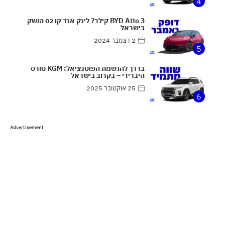
4
BYD Atto 3 קילר? לינק אנד קו 02 הושק
בישראל
2 דצמבר 2024
5
בדרך להגשמת הפוטנציאל: KGM טורס
היברידי – בקרוב בישראל
25 אוקטובר 2025
6
Advertisement