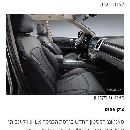
לאחור ועוד.
סאנגיונג רקסטון
צ׳ק אאוט
סאנגיונג רקסטון החדש בגרסת הכניסה EX ישווק עם תג
מחיר של 249,900 ש״ח. הגרסה המפוארת יותר,