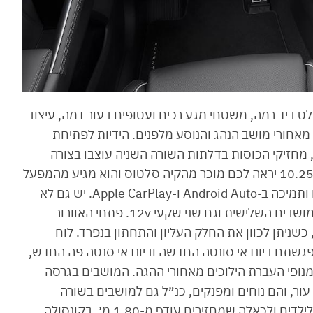
ט ביד רמה, משטחי מגע רכים ועטופים בעור דמה, עיצוב
 מאחורי מושב הנהג והנוסע מלפנים. הידיות לפתיחת
, מחזיקי הכוסות בדלתות השורה השניה עוצבו בצורה
מאוד נוחה לנוסעים, מערכת המולטימדיה בגודל ״10.25 יראה לכם מוכר מהקיה סלטוס והוא מגיע מהמפעל
כשהוא דובר עברית מלאה, עם Waze ופנגו מובנים ותמיכה ב-Android Auto ו-Apple CarPlay. יש גם לא
פחות משישה שקעי USB, כולל לנוסעים בשורת המושבים השלישית וגם שני שקעי 12v. פתחי האוורור
כשניתן לכוון את החלק העליון והתחתון בנפרד. לוח
ל ״12.3 הוא אותו אחד שפגשתם ביונדאי סונטה החדשה וביונדאי סנטה פה החדש,
 מנופי העברת הילוכים מאחורי ההגה. המושבים בגרסה
ור, והם נוחים ומפנקים, כנ״ל גם למושבים בשורה
השנייה. המושבים בשורה השלישית יתאימו בעיקר לילדים ולכאלה שמחזירים עודף מ-1.80 מ׳. בקונסולה