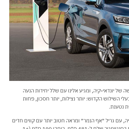
ל יונדאי-קיה, ומגיע אלינו עם שלל יחידות הנעה
י ה-Smartstream החדשים, בעלי השילוש הקדוש: יותר נצילות, יותר חסכון, פחות
ית נטענת.
, עם גריל ״אף הנמר״ ומראה חטוב יותר עם קווים חדים
ביחס לדגם היוצא והמעוגל יחסית. באורך הוא צמח בסנטימטר שלם ל-481 ס״מ, רוחבו 190 ס״מ (+1