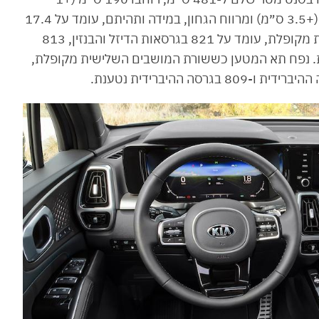
ס״מ), בסיס הגלגלים הנדיב עומד על 281.5 ס״מ (+3.5 ס״מ) ומרווח הגחון, במידה ותהיתם, עומד על 17.4
ס״מ. נפח תא המטען כששורת המושבים השלישית מקופלת, עומד על 821 בגרסאות הדיזל והבנזין, 813
ההיברידית נטענת. נפח תא המטען כששורת המושבים השלישית מקופלת,