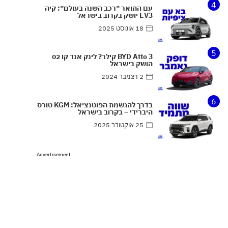
4
עם התואר ״רכב השנה בעולם״: קיה
EV3 יושק בקרוב בישראל
18 אוגוסט 2025
5
BYD Atto 3 קילר? לינק אנד קו 02
הושק בישראל
2 דצמבר 2024
6
בדרך להגשמת הפוטנציאל: KGM טורס
היברידי – בקרוב בישראל
25 אוקטובר 2025
Advertisement