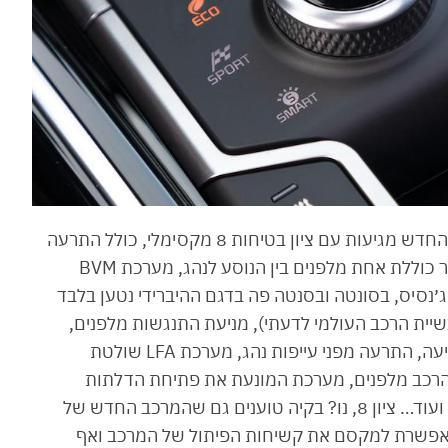
החדשות הכי טובות הן שכל גרסאות הקיה סורנטו החדש מגיעות עם ציון בטיחות 8 מקסימלי, כולל התרעה
מפני שכחת ילדים במושב האחורי, שבע כריות אוויר כוללת אחת מלפנים בין הנוסע לנהג, מערכת BVM
ג׳נסיס, בסונטה ובסנטה פה בדגם ההיברידי נטען בלבד
עשיית הרכב העולמי לדעתי), מניעת התנגשות מלפנים,
בקרת שיוט אדפטיבית, סיוע בשמירה על נתיב הנסיעה, התרעה מפני עייפות נהג, מערכת LFA שולטת
 הרכב מלפנים, מערכת המונעת את פתיחת הדלתות
במקרה ורכב מתקרב עלול לסכן את הנוסעים, ועוד ועוד… ציון 8, נו? בקיה טוענים גם שהמרכב החדש של
מאפשרת למקסם את קשיחות הפיתול של המרכב ואף