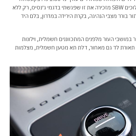
המרכזית יש לא מעט שימוש באלומיניום, ידית ההילוכים SBW מזכירה את זו שפגשתי בדגמי ג׳נסיס, רק ללא
 בורר מצבי הנהיגה, בקרת הירידה במדרון, בלם היד
 במושבי העור מלפנים המתכווננים חשמלית, וילונות
ח, תאורת לד גם מאחור, דלת תא מטען חשמלית, מצלמות