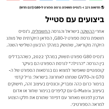
🌎 חדשות רכב > ג'נסיס חושפת גרסת ספורט ל-G80 (דגם חדש)
ביצועים עם סטייל
אחרי
ההשקה
בישראל והגרסה
החשמלית
, ג'נסיס
חושפת גרסת ספורט ל-G80, הסדאן היוקרתית של מותג
היוקרה מקוריאה, שתושק במהלך הרבעון השלישי השנה.
ג'נסיס G80 ספורט תשווק במהלך 2022, כשההבדלים
בין הגרסה ״הרגילה״ לגרסת הספורט הם בעיקר
קוסמטיים שאפשר למצוא גם בגרסאות הספורט של ה-
G70 וה-GV70 שנחתו לאחרונה בישראל: גריל קדמי
בגימור כרום כהה ומבריק וכונסים בעיצוב זהה, חישוקים
בעיצוב G-Matrix עם קליפרים בגימור שחור או אדום
ועדכון לפגוש מאחור עם דפיוזר שתורם את חלקו הצנוע
למראה הספורטיבי.