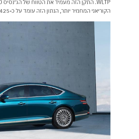
הקוריאני המחמיר יותר, הנתון הזה עומד על כ-425 ק״מ. הטווח לפי תקן EPA האמריקאי טרם פורסם.