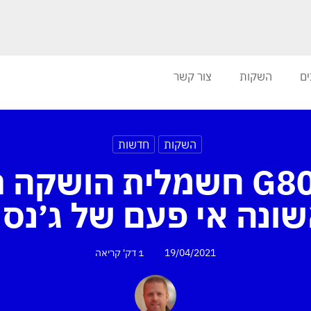
ים
השקות
צור קשר
השקות
חדשות
ג׳נסיס G80 חשמלית הושק
ונה אי פעם של ג׳נסי
19/04/2021
1 דק'
קריאה