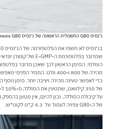
ג׳נסיס G80 החשמלית הראשונה של ג׳נסיס Electrified Genesis G80
שמדובר בפלטפורמת ה-MP
כדי לאפשר טעינה מהירה ויציבה יותר. סימן נוס
על קיבולת הסוללה. נכון להיום, אין מטען בהספק
של ה-G80 צפויה לעמוד על 4.3 ק״מ לקוט״ש.