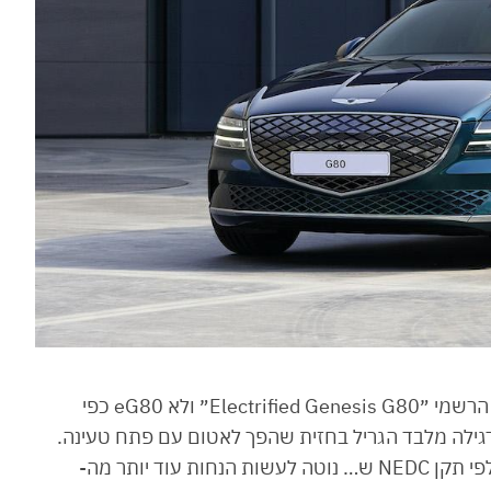
בניגוד לצפוי, הג׳נסיס G80 החשמלית זכתה לשם הרשמי ״Electrified Genesis G80״ ולא eG80 כפי
ם בעבר. היא זהה כמעט לחלוטין ל-G80 הרגילה מלבד הגריל בחזית שהפך לאטום עם פתח טעינה.
בג׳נסיס פרסמו את הטווח של ה-G80 החשמלית לפי תקן NEDC ש… נוטה לעשות הנחות עוד יותר מה-