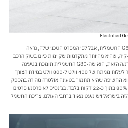
בג׳נסיס לא חשפו את הפלטפורמה של הג׳נסיס G80 החשמלית, אבל לפי המפרט הטכני שלה, נראה
E-G של קונצרן יונדאי-קיה, שהיא מהיותר מתקדמות שקיימות כיום בשוק הרכב
העולמי. הסימן הראשון לכך שאכן מדובר בפלטפורמה הזאת, הוא שה-G80 החשמלית תומכת בטעינה
מהירה של 800 ו-400 וולט. הממיר הפנימי מאפשר לעלות ממתח של 400 וולט ל-800 וולט במידת הצורך
ף הוא החשיפה שהיא תתמוך בטעינה אולטרה מהירה בהספק
של 350 קילוואט, שתטעין את הסוללה מ-10% ל-80% בתוך כ-22 דקות בלבד. בג׳נסיס לא פרסמו פרטים
 הזה בישראל ויש מעט מאוד ברחבי העולם. צריכת החשמל