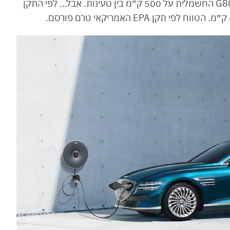
WLTP. התקן הזה מעמיד את הטווח של הג׳נסיס G80 החשמלית על 500 ק״מ בין טעינות. אבל… לפי התקן