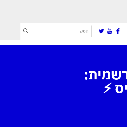
ה רשמית:
ס ⚡