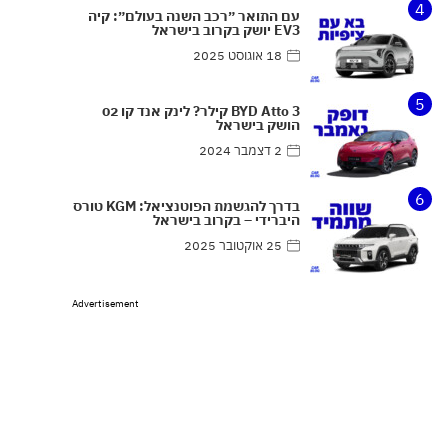
4
עם התואר ״רכב השנה בעולם״: קיה
EV3 יושק בקרוב בישראל
18 אוגוסט 2025
5
BYD Atto 3 קילר? לינק אנד קו 02
הושק בישראל
2 דצמבר 2024
6
בדרך להגשמת הפוטנציאל: KGM טורס
היברידי – בקרוב בישראל
25 אוקטובר 2025
Advertisement