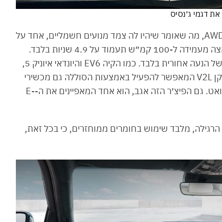
את דגמי ג׳נסיס
ג׳נסיס G80 החשמלית תגיע כסטנדרט עם הנעת AWD, מה שאומר שיהיו לה צמד מנועים חשמליים, אחד על
כל סרן, עם תפוקה של 365 כ״ס ו-70 קג״מ. ההאצה מעמידה ל-100 קמ״ש תעמוד על 4.9 שניות בלבד.
כדי לחסוך בחשמל, ניתן יהיה להעביר אותה למצב של הנעה אחורית בלבד. כמו הקיה EV6 והיונדאי איוניק 5,
גם הפלטפורמה של ה-G80 החשמלית תתמוך בתקן V2L המאפשר להפעיל באמצעות הסוללה גם מכשירי
חשמל ביתיים, בזכות שקע שיודע להוציא 3.6 קילוואט. גם הפיצ׳ר הזה אגב, הוא אחד המאפיינים את ה-E-
תא הנוסעים של ה-G80 נותר זהה לזה של ה-G80 הרגילה, מלבד שימוש בחומרים ממוחזרים, כי בכל זאת,