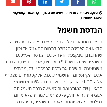
🌎 השקה עולמית > מרצדס חושפת את ה-EQA, קרוסאובר קומפקטי
100% חשמלי ⚡
הנדסת חשמל
מרצדס מסתערת על 2021 וממצבת אותה כשנה שבה
תבצע את הפריצה הגדולה בתחום החשמל. אז נכון
שהדובדבן שבקצפת הוא ה-EQS, הגרסה ה-100%
חשמלית של ה-S-Class היוקרתית, אבל בינתיים, היצרנית
משטוטגרט חושפת את גרסת הכניסה שלה, מרצדס
EQA. הקרוסאובר החשמלי שנכנס אל קטגוריה B מצטרף
אל ה-EQC שהושק ב-2019 כדגם ה-100% חשמלי
הראשון של המותג ומהווה למעשה גרסה חשמלית ל-
GLA איתה הוא חולק פלטפורמה. למרות שלא מדובר
בפלטפורמה שפותחה מאפס כחשמלית, במרצדס