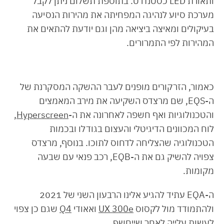
ותאורת LED כסטנדרט. בתוספת תשלום ניתן לקבל
מערכת סיוע לנהיגה המפחיתה את מהירות הנסיעה
בעיקולים ומאיצה ביציאה מהן וגם יודעת להתאים את
המהירות לפי התמרורים.
כאמור, הזרקורים מופנים לעבר ההשקה המסקרנת של
ה-EQS, שם מרצדס השקיעה את מירב המאמצים
והטכנולוגיות ואף חשפה לאחרונה את ה-
Hyperscreen
,
לוח המכוונים הדיגיטלי והעצום בגודלו ובכמות
הטכנולוגיה שהצליחה לדחוס לתוכו. בנוסף, מרצדס
צפויה להשיק גם את ה-EQB, רכב פנאי עם שבעה
מקומות.
ה-EQA עתיד להגיע אלינו הרבעון השני של 2021
ולהתמודד מול לקסוס
UX 300e
ואאודי
Q4
שגם כן צפוי
לעשות עלייה לאחר שייחשף.