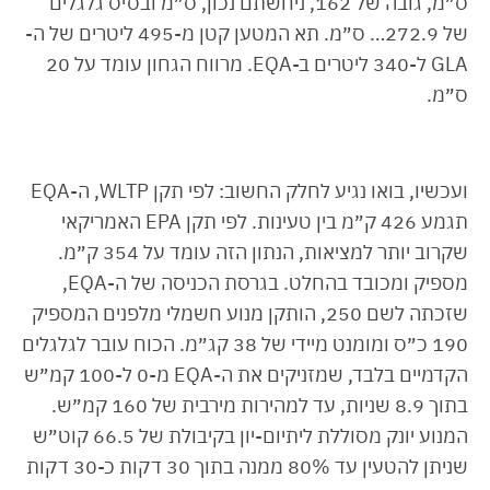
ס״מ, גובה של 162, ניחשתם נכון, ס״מ ובסיס גלגלים
של 272.9… ס״מ. תא המטען קטן מ-495 ליטרים של ה-
GLA ל-340 ליטרים ב-EQA. מרווח הגחון עומד על 20
ס״מ.
ועכשיו, בואו נגיע לחלק החשוב: לפי תקן WLTP, ה-EQA
תגמע 426 ק״מ בין טעינות. לפי תקן EPA האמריקאי
שקרוב יותר למציאות, הנתון הזה עומד על 354 ק״מ.
מספיק ומכובד בהחלט. בגרסת הכניסה של ה-EQA,
שזכתה לשם 250, הותקן מנוע חשמלי מלפנים המספיק
190 כ״ס ומומנט מיידי של 38 קג״מ. הכוח עובר לגלגלים
הקדמיים בלבד, שמזניקים את ה-EQA מ-0 ל-100 קמ״ש
בתוך 8.9 שניות, עד למהירות מירבית של 160 קמ״ש.
המנוע יונק מסוללת ליתיום-יון בקיבולת של 66.5 קוט״ש
שניתן להטעין עד 80% ממנה בתוך 30 דקות כ-30 דקות