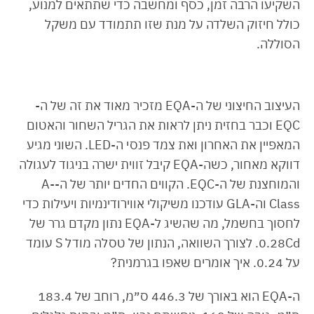
השקיעו הרבה זמן, כסף ומחשבה כדי שתתאים למנוע,
כולל חיזוק השלדה על מנת שזו תתמודד עם משקל
הסוללה.
העיצוב החיצוני של ה-EQA מזכיר מאוד את זה של ה-
EQC וכבר בחזית ניתן לראות את הגריל השחור והאטום
המאפיין את האחרון ואת צמד פנסי ה-LED. השוני מגיע
דווקא מאחור, כשה-EQA קיבל זווית ישרה בניגוד לעגולה
והמוחצנת של ה-EQC. הקווים החדים יותר של ה-A-
Class וה-GLA עודכנו משיקולי אווירודינמיות ויעילות כדי
לחסוך בחשמל, מה שהשיג ל-EQA נתון מקדם גרר של
0.28Cd. לצורך השוואה, הנתון של טסלה מודל S עומד
על 0.24. איך אומרים שאפו בגרמנית?
ה-EQA הוא באורך של 446.3 ס״מ, רוחב של 183.4