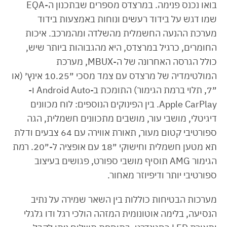
בואו נכנס פנימה. במרצדס מספרים שבתכנון ה-EQA
שמו דגש על בידוד רעשים ונוחות באמצעות בידוד
מערכת ההנעה החשמלית מהשלדה ומהמרכב. איכות
החומרים, כרגיל במרצדס, היא מהגבוהות ביותר שיש,
כולל הגרסה האחרונה של ה-MBUX, מערכת
המולטימדיה של מרצדס עם צמד מסכי ״10.25 אינץ׳ (או
״7, תלוי ברמת הגימור) התומכת ב-Android Auto ו-
Apple CarPlay. בין הפינוקים הנוספים: לוח מכוונים
דיגיטלי, מושבי עור, מושבים מתכוונים חשמלית, הגה
ספורטיבי קטום מעור, תאורת אווירה עם 64 צבעים ודלת
תא מטען חשמלית וחישוקי ״18 עם אופציה ל-״20. רמת
הגימור AMG תוסיף מושבי ספורט, פגושים בעיצוב
ספורטיבי יותר ודיפיוזר מאחור.
מערכות הבטיחות כוללות בין השאר שמירה על נתיב
הנסיעה, בלימה אוטונומית המזהה הולכי רגל ודו גלגלי