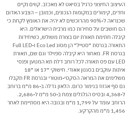
העיצוב החיצוני כרגיל בסיאט לא מאכזב. קווים נקיים
וחדים, קימורים במקומות הנכונים, וכמובן – הצבע האדום
שכנראה ל-90% מהרוכשים לא יהיה את האומץ לקחת כי
הם חושבים על סחירות כמו מרבית הישראלים. היא
קיבלה חתימת תאורת יום בצורת משולש, כשיחידות
התאורה בגרסת ״סטייל״ הן מסוג Eco Led ו-Full LED
בגרסת FR. מאחור היא קיבלה ספוילר וגם שם, תאורת
LED עם פס תאורה לכל רוחב דלת תא המטען ופנסי
איתות עוקבים בסגנון אאודי. חישוקי ״17 או ״18
משלימים את המראה הסקסי-מוטורי ובגרסת FR תקבלו
גם סף אגזוז בגימור כרום. הלאון גדלה ב-86 מ״מ ברוחב
ל-4,368 ובסיס הגלגלים צמח ב-50 מ״מ ל-2,686.
הרוחב עומד על 1,799 מ״מ ובגובה היא מסתיימת לאחר
1,456 מ״מ מהקרקע.