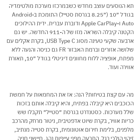
תא הנוסעים עוצב מחדש כשבמרכזו מערכת מולטימדיה
בגודל ״10 (״8.25 בגרסת סטייל) התומכת ב-Android
Auto ו-Apple CarPlay ודוברת עברית. ידית ההילוכים
הקטנה קיבלה השראה מזו של ה-911 החדשה. יש גם
ארבעה שקעי טעינה מסוג USB Type C, בקרת אקלים עם
שלושה אזורים וברמת האבזור FR גם כניסה והנעה ללא
מפתח, אופציה ללוח מחוונים דיגיטלי בגודל ״10, תאורת
אווירה ועוד.
מה עם קצת בטיחות? הנה: אז את המחמאות על חמשת
הכוכבים היא קיבלה בפתיח, והיא קיבלה אותם בזכות
שלל מערכות. כסטנדרט בגרסת ״סטייל״ תקבלו שש
כריות אוויר, בקרת שיוט אדפטיבית, ניטור מרחק מהרכב
מלפנים, בלימת חירום אוטונומית, בקרת סטייה מנתיב,
זיהוי הולכי רגל, התרעה מפני עייפות נהג, חיישני חניה