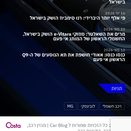
בישראל
16 יוני 2026
פי אלף יותר היברידי: רנו סימביוז הושק בישראל
20 מאי 2026
מרים את השאלטר: סוזוקי e-Vitara הושק בישראל,
החשמלי הראשון של המותג אי פעם
12 מאי 2026
כנסו כנסו: אאודי חושפת את תא הנוסעים של ה-Q9
הראשון אי פעם
תגיות
רכב חשמלי
לובינסקי
MG
© 2026 כל הזכויות שמורות ל Car Blog | מגזין רכב,