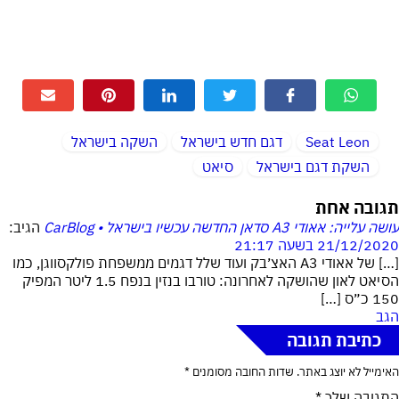
Seat Leon
דגם חדש בישראל
השקה בישראל
השקת דגם בישראל
סיאט
תגובה אחת
עושה עלייה: אאודי A3 סדאן החדשה עכשיו בישראל • CarBlog
הגיב:
21/12/2020 בשעה 21:17
[…] של אאודי A3 האצ׳בק ועוד שלל דגמים ממשפחת פולקסווגן, כמו
הסיאט לאון שהושקה לאחרונה: טורבו בנזין בנפח 1.5 ליטר המפיק
150 כ״ס […]
הגב
כתיבת תגובה
האימייל לא יוצג באתר.
שדות החובה מסומנים
*
התגובה שלך
*