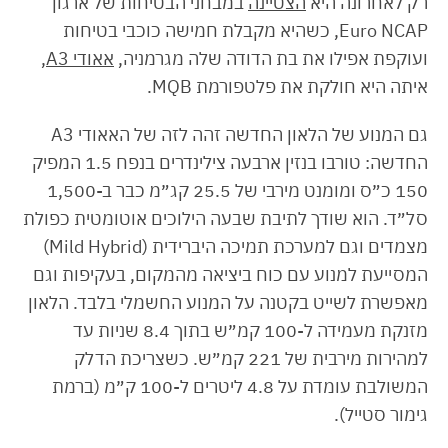
רק לאחרונה היא
הצטיינה
במבחני הבטיחות של ארגון
Euro NCAP, כשהיא מקבלת חמישה כוכבי בטיחות
ועוקפת אפילו את בת הדודה שלה מגרמניה,
אאודי A3
,
איתה היא חולקת את פלטפורמת MQB.
גם המנוע של הלאון החדשה זהה לזה של האאודי A3
החדשה: טורבו בנזין ארבעה צילינדרים בנפח 1.5 המפיק
150 כ״ס ומומנט מירבי של 25.5 קג״מ כבר ב-1,500
סל״ד. הוא שודך לתיבת שבעה הילוכים אוטומטית כפולת
מצמדים וגם למערכת תמיכה היברידית (Mild Hybrid)
המסייעת למנוע עם כוח ביציאה מהמקום, בעקיפות וגם
מאפשרת לשייט בקטנה על המנוע החשמלי בלבד. הלאון
מזנקת מעמידה ל-100 קמ״ש בתוך 8.4 שניות עד
למהירות מירבית של 221 קמ״ש. כשצריכת הדלק
המשולבת עומדת על 4.8 ליטרים ל-100 ק״מ (ברמת
גימור סטייל).