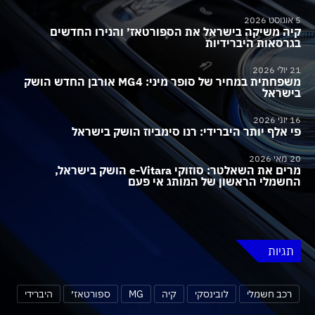
5 אוגוסט 2026
קיה משיקה בישראל את הספורטאז׳ והנירו החדשים
בגרסאות היברידיות
21 יולי 2026
משפחתית במחיר של סופר מיני: MG4 אורבן החדש הושק
בישראל
16 יוני 2026
פי אלף יותר היברידי: רנו סימביוז הושק בישראל
20 מאי 2026
מרים את השאלטר: סוזוקי e-Vitara הושק בישראל,
החשמלי הראשון של המותג אי פעם
תגיות
רכב חשמלי
לובינסקי
קיה
MG
ספורטאז׳
היברידי