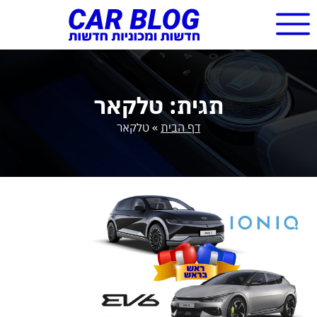
תגית: טלקאר
דף הבית
»
טלקאר