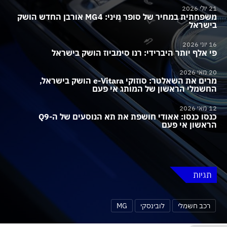
21 יולי 2026
משפחתית במחיר של סופר מיני: MG4 אורבן החדש הושק
בישראל
16 יוני 2026
פי אלף יותר היברידי: רנו סימביוז הושק בישראל
20 מאי 2026
מרים את השאלטר: סוזוקי e-Vitara הושק בישראל,
החשמלי הראשון של המותג אי פעם
12 מאי 2026
כנסו כנסו: אאודי חושפת את תא הנוסעים של ה-Q9
הראשון אי פעם
תגיות
רכב חשמלי
לובינסקי
MG