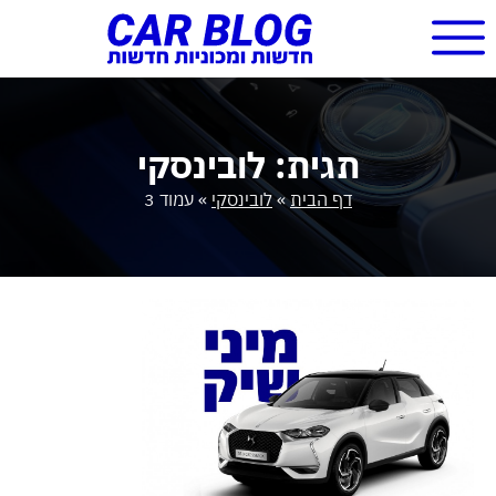
תגית: לובינסקי
דף הבית
»
לובינסקי
»
עמוד 3