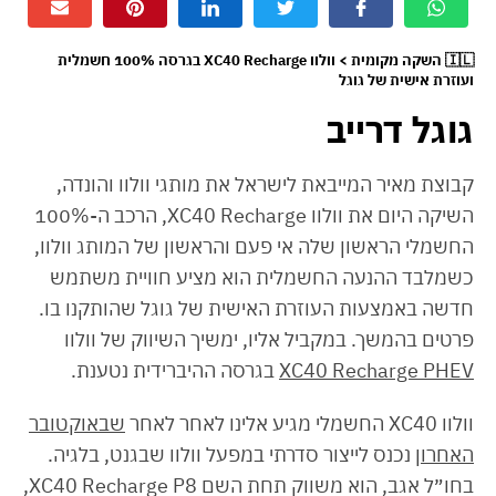
🇮🇱 השקה מקומית > וולוו XC40 Recharge בגרסה 100% חשמלית
ועוזרת אישית של גוגל
גוגל דרייב
קבוצת מאיר המייבאת לישראל את מותגי וולוו והונדה,
השיקה היום את וולוו XC40 Recharge, הרכב ה-100%
החשמלי הראשון שלה אי פעם והראשון של המותג וולוו,
כשמלבד ההנעה החשמלית הוא מציע חוויית משתמש
חדשה באמצעות העוזרת האישית של גוגל שהותקנו בו.
פרטים בהמשך. במקביל אליו, ימשיך השיווק של וולוו
XC40 Recharge PHEV
בגרסה ההיברידית נטענת.
וולוו XC40 החשמלי מגיע אלינו לאחר לאחר
שבאוקטובר
האחרון
נכנס לייצור סדרתי במפעל וולוו שבגנט, בלגיה.
בחו״ל אגב, הוא משווק תחת השם XC40 Recharge P8,