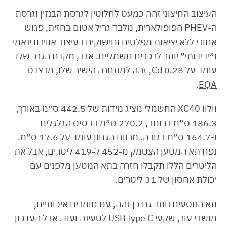
העיצוב החיצוני זהה כמעט לחלוטין לגרסת הבנזין וגרסת
ה-PHEV הפופולארית, מלבד גריל אטום בחזית, פגוש
אחורי ללא יציאות מפלטים וחישוקים בעיצוב אווירודינאמי
ו״ידידותי״ יותר לרכבים חשמליים. אגב, מקדם הגרר שלו
עומד על 0.28 Cd, זהה למתחרה הישיר שלו,
מרצדס
.
EQA
וולוו XC40 החשמלי מציג מידות של 442.5 ס״מ באורך,
186.3 ס״מ ברוחב, 270.2 ס״מ בבסיס הגלגלים
ו-164.7 ס״מ בגובה. מרווח הגחון עומד על 17.6 ס״מ.
נפח תא המטען הצטמק מ-452 ל-419 ליטרים, אבל את
הליטרים הללו תקבלו חזרה בתא המטען מלפנים עם
יכולת אחסון של 31 ליטרים.
תא הנוסעים נותר גם כן זהה, עם חומרים איכותיים,
מושבי עור, שקעי USB type C לטעינה ועוד. אבל העדכון