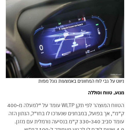
ניווט על גבי לוח המחוונים באמצעות גוגל מפות
מנוע, טווח וסוללה
הטווח המוצהר לפי תקן WLTP עומד על ״למעלה מ-400
ק״מ״, אך בפועל, במבחנים שנערכו לו בחו״ל, הנתון הזה
עומד סביב 330-340 ק״מ בנסיעה נורמלית עם מזגן.
4.9 שניות לוקח לו להגיע מעמידה ל-100 קמ״ש,