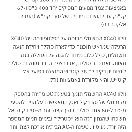
באמצעות צמד מנועים המפיקים יחד 408 כ״ס ו-67
קג״מ, עד למהירות מירבית של 180 קמ״ש (מוגבלת
אלקטרונית).
וולוו XC40 החשמלי מבוסס על הפלטפורמה של XC40
הרגילה שמראש תוכננה כדי לארח סוללה ויחידת הנעה
חשמלית, כולל כלוב מיוחד להגנה על הסוללה בזמן
תאונה. ואם כבר סוללה, אז ברצפת הרכב מותקנת סוללת
ליתיום יון בקיבולת 78 קוט״ש המנצלת בפועל 75
קוט״ש, והיא מקוררת באמצעות נוזל.
וולוו XC40 החשמלי תומך בטעינת DC מהירה בהספק
מקסימלי של 150 קילוואט, המאפשרת על הנייר להטעין
מ-10 ל-80 אחוז סוללה בתוך קצת יותר מ-30 דקות. אל
תשכחו שהנתון הזה הוא ״סטרילי״ ובימים חמים המספר
הזה יורד. מניסיון. טעינת ה-AC הביתית אורכת קצת יותר