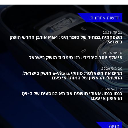
חדשות אחרונות
21 יולי 2026
משפחתית במחיר של סופר מיני: MG4 אורבן החדש הושק
בישראל
16 יוני 2026
פי אלף יותר היברידי: רנו סימביוז הושק בישראל
20 מאי 2026
מרים את השאלטר: סוזוקי e-Vitara הושק בישראל,
החשמלי הראשון של המותג אי פעם
12 מאי 2026
כנסו כנסו: אאודי חושפת את תא הנוסעים של ה-Q9
הראשון אי פעם
תגיות