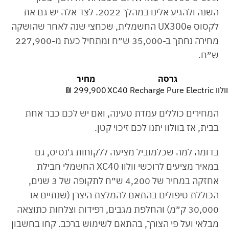
השנה ולהגיע אלינו במהלך 2022. לצד אלה יש גם את
לקסוס UX300e החשמלית, שכחצי שנה לאחר שהושקה
מחירה נחתך ב-35,000 ש״ח ומתחיל כעת מ-227,900
ש״ח.
גרסה
מחיר
וולוו XC40 Recharge Pure Electric
299,900 ₪
המחירים כוללים עמדת טעינה, ואם יש לכם כבר אחת
בבית, אז בוולוו יתנו לכם זיכוי קטן.
בדומה למה שכלמוביל מציעה ללקוחות ג'נסיס, גם
במאיר מציעים לרוכשי וולוו XC40 החשמלי חבילת
אחזקה במחיר של 4,200 ש״ח לתקופה של 3 שנים,
הכוללת טיפולים בהתאם להמלצת היצרן (שנתיים או
30,000 ק״מ) והחלפת מגבים, רפידות וצלחות כתוצאה
מבלאי ועל פי הצורך, בהתאם לשימוש ברכב. קחו בחשבון