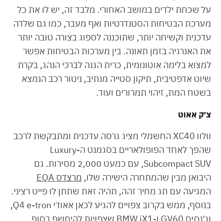
על שכחת ילדים במושב האחורי. מלבד זה, יש לו את כל
מערכת הבטיחות הסטנדרטיות ואף מעבר, כמו גם שלדה
עדכנית וקשיחה יותר, שתוכננה לספוג בצורה טובה יותר
את האנרגיה בזמן תאונה. בין מערכות הבטיחות אפשר
למצוא בלימה אוטונומית, כרית הגנה לברכי הנהג, בקרת
שיוט אדפטיבית, תיקון סטייה מנתיב, ניטור רכב הנמצא
בשטח המת, זיהוי תמרורים ועוד.
צ׳ק אאוט
וולוו XC40 החשמלי מציג גרסה עדכנית ומתבקשת לרכב
שהפך לאחד הפופולאריים בסגמנט ה-Luxury
Subcompact SUV, עם כמעט 2,000 מסירות. גם
היבואן מבין שהמתחרה הישירה שלו,
מרצדס EQA
המגיעה עם תג מחיר זהה, תהיה זאת שתתן לו פייט רציני.
בנוסף, ממש בקרוב צפויים להגיע לכאן אאודי Q4 e-tron,
וג'נסיס GV60 ו-BMW iX1 שצפויות להיחשף בסוף