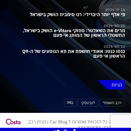
16 יוני 2026
פי אלף יותר היברידי: רנו סימביוז הושק בישראל
20 מאי 2026
מרים את השאלטר: סוזוקי e-Vitara הושק בישראל,
החשמלי הראשון של המותג אי פעם
12 מאי 2026
כנסו כנסו: אאודי חושפת את תא הנוסעים של ה-Q9
הראשון אי פעם
תגיות
רכב חשמלי
לובינסקי
MG
© 2026 כל הזכויות שמורות ל Car Blog | מגזין רכב,
חדשות רכב, ביקורות רכב.