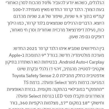
הגלגלים, כשהוא יודע להעביר 70% מהכוח לסרן האחורי
בעת הצורך. הלנד קרוזר החדש מאיץ מעמידה ל-100
קמ״ש בתוך 9.9 שניות, שיפור של 2.8 שניות מהדגם
היוצא. הדברים הרגילים שנמצאים בלנד קרוזר, כמו הילוך
כוח, נעילת דיפרנציאל מרכזית ואחורית וסרן חי מאחור,
דופקים גם פה שעון.
בין החידושים שמביא איתו הלנד קרוזר 2021 החדש:
מערכת מולטימדיה חדשה בגודל ״9 התומכת ב-Apple
Carplay ו-Android Auto. בבטיחות הוא השתדרג בתיקון
אקטיבי לסטייה מהנתיב, זיהוי דו גלגלי ובקרת שיוט
אדפטיבית כחלק מחבילת Toyota Safety Sense 2.0
המגיעה ברמות גימור Select ומעלה. ברמת TS
״תתפנקו״ במובילאיי בהתקנה מקומית. בגזרת האופציות
והשדרוגים תקבלו פנסי LED בגרסת Select ומעלה
וחישוקי ״18 במקום ״17, מצלמות היקפיות 360, בורר