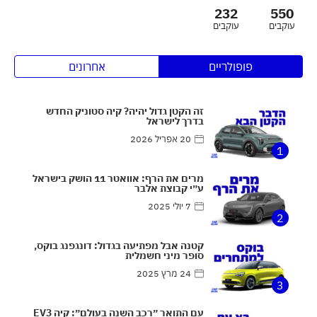
232
550
עוקבים
עוקבים
פופולריים
אחרונים
זה הקטן גדול יהיה? קיה סטוניק החדש
בדרך לישראל
20 אפריל 2026
1
מרים את הרף: אוואטר 11 הושק בישראל
ע״י קבוצת אלבר
7 יולי 2025
2
קטנה אבל מפתיעה בגדול: דונגפנג בוקס,
סופר מיני חשמלית
24 מרץ 2025
3
עם התואר ״רכב השנה בעולם״: קיה EV3