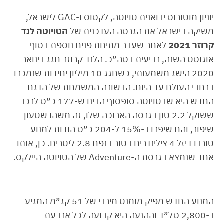
יוניון מוטורוס יבואנית טויוטה, לקסוס ו-
GAC
לישראל,
משיקה בישראל את הגרסה העדכנית של
הטויוטה לנד
קרוזר 2021
לאחר שעבר
מתיחת פנים
נוספת בסוף
אוגוסט השנה, רביעית בסה״כ. הלנד קרוזר חגג בינואר
2020 הישג משמעותי, כשחגג 10 מיליון יחידות שנמכרו
ברחבי העולם עד היום. הבשורה המשמחת של הדגם
החדש היא שבטויוטה סופסוף הבינו ש-177 כ״ס לרכב
ששוקל 2.2 טון בגרסה הארוכה שלו, זה משהו שטעון
שיפור, והם שיפרו ב-15% ל-204 כ״ס הודות למנוע
טורבו דיזל 4 צילינדרים בטור בנפח 2.8 ליטרים. כן, אותו
אחד שנמצא בגרסת ה-Adventure של
הטויוטה היילקס
.
המנוע החדש מפיק מומנט מירבי של 51 קג״מ המגיע
ב-2,800 סל״ד וההנעה היא קבועה לכל ארבעת