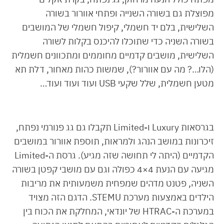
מפוצלת גם בשורה השנייה ופתחי אוורור בשורה
השלישית, בלם יד חשמלי, קיפול חשמלי של המושבים
בשורה השניה כדי שתוכלו להיכנס בקלות לשורה
השלישית, מושבים קדמיים מחוממים ומתכוונים חשמלית
(הלו…? מה עם אוורור?), שמשות כהות מאחור, דלת תא
מטען חשמלית, שלל שקעי USB ועוד ועוד ועוד…
בגרסאות Luxury ו-Limited תקבלו גם גג פנורמי נפתח,
זיכרונות במושב הנהג ולמראות, תוספת אוורור במושבים
הקדמיים (היתה לי תחושה שזה מגיע). גרסת ה-Limited
מגיעה עם הנעת 4×4 כפולה וגם עם מושבי קפטן בשורה
השניה, פטנט מדהים שמפחית משמעותית את מריבות
הילדים באמצעות מערכת STEMU. הדגם הזה מצויד
במערכת ה-HTRAC של יונדאי, המחלקת את הכוח בין