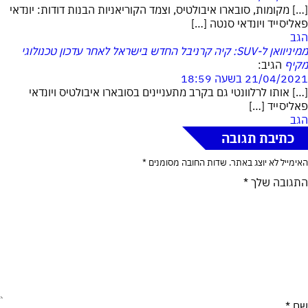
[…] מקומות, סובארו איבולטיס, וצמד הקוריאניות הבנות דודות: יונדאי
פאליסייד ויונדאי סנטה […]
הגב
ממיניוואן ל-SUV: קיה קרניבל החדש בישראל לאחר עדכון טכנולוגי
מקיף
הגיב:
21/04/2021 בשעה 18:59
[…] אותו לרלוונטי גם בקרב מתעניינים בסובארו איבולטיס ויונדאי
פאליסייד […]
הגב
כתיבת תגובה
האימייל לא יוצג באתר.
שדות החובה מסומנים
*
התגובה שלך
*
שם
*