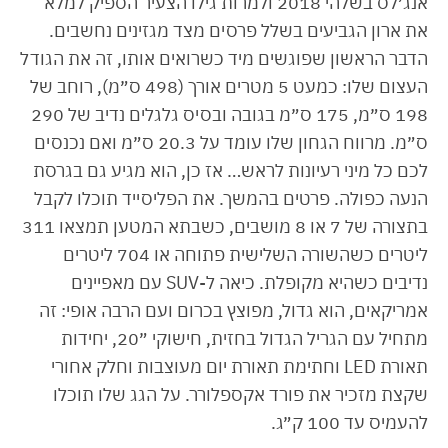
אנג׳לס בשלהי 2018 ולמרות גילו הצעיר הספיק למלא
את ארון הגביעים בשלל פרסים מצד מגזינים נחשבים.
הדבר הראשון שפוגשים מיד כשרואים אותו, זה את הגודל
העצום שלו: כמעט 5 מטרים אורך (498 ס״מ), רוחב של
198 ס״מ, 175 ס״מ בגובה ובסיס גלגלים נדיב של 290
ס״מ. מרווח הגחון שלו עומד על 20.3 ס״מ ואם נכנסים
לכם כל מיני רעיונות לראש… אז כן, הוא מגיע גם בגרסת
הנעה כפולה. פרטים בהמשך. את הפליסייד תוכלו לקבל
בתצורה של 7 או 8 מושבים, כשבתא המטען תמצאו 311
ליטרים כשהשורה השלישית פתוחה או 704 ליטרים
נדיבים כשהיא מקופלת. כיאה ל-SUV עם מאפיינים
אמריקאים, הוא גדול, מפוצץ בכרום ועם הרבה אופי: זה
מתחיל עם הגריל הגדול בחזית, חישוקי ״20, יחידות
תאורת LED וחתימת תאורת יום מעוצבות וחלק אחורי
שקצת מזכיר את פורד אקספלורר. על הגג שלו תוכלו
להעמיס עד 100 ק״ג.