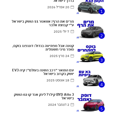
בדרך לישראל
20 אפריל 2026
1
מרים את הרף: אוואטר 11 הושק בישראל
ע״י קבוצת אלבר
7 יולי 2025
2
קטנה אבל מפתיעה בגדול: דונגפנג בוקס,
סופר מיני חשמלית
24 מרץ 2025
3
עם התואר ״רכב השנה בעולם״: קיה EV3
יושק בקרוב בישראל
18 אוגוסט 2025
4
BYD Atto 3 קילר? לינק אנד קו 02 הושק
בישראל
2 דצמבר 2024
5