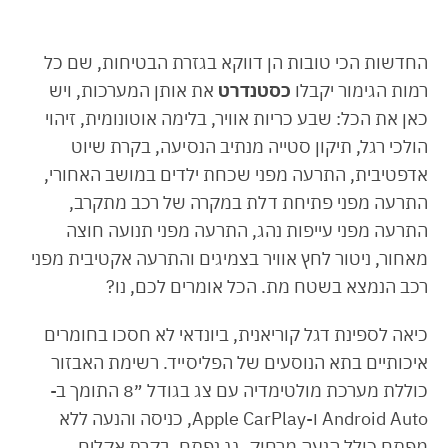
החדשות הכי טובות הן דווקא בגזרת הבטיחות, שם כל
רמות הגימור יקבלו
כסטנדרט
את אותן המערכות, ויש
כאן את הכל: שבע כריות אוויר, בלימה אוטונומית, זיהוי
הולכי רגל, תיקון סטייה מנתיב הנסיעה, בקרת שיוט
אדפטיבית, התרעה מפני שכחת ילדים במושב האחורי,
התרעה מפני פתיחת דלת במקרה של רכב מתקרב,
התרעה מפני עייפות נהג, התרעה מפני תנועה חוצה
מאחור, ניטור לחץ אוויר בצמיגים והתרעה אקטיבית מפני
רכב הנמצא בשטח מת. הכל אומרים לכם, נו?
כיאה לספינת דגל קוריאנית, ביונדאי לא חסכו בחומרים
איכותיים בתא הנוסעים של הפליסייד. רשימת האבזור
כוללת מערכת מולטימדיה עם צג בגודל ״8 התומך ב-
Android Auto ו-Apple CarPlay, כניסה והנעה ללא
מפתח כולל הנעה מרחוק, גג נפתח, בקרת אקלים