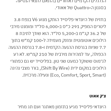
הגלגלים הקדמיים לאחוריים בהתאם לתנאי הנסיעה
בסגנון ה-Quattro של אאודי.
בחזית של היונדאי פליסייד הותקן מנוע V6 בנפח 3.8
ליטרים המפיק 291 כ״ס ב-6,000 סל״ד ומומנט מירבי
של 36.2 קג״מ ב-5,200 סל״ד. הוא שודך לתיבת 8
הילוכים אוטומטית ומזנק מעמידה ל-100 קמ״ש בתוך
7.7 שניות בגרסת ההנעה הקדמית ו-7.8 בגרסת ההנעה
הכפולה, עד למהירות מירבית של 210 קמ״ש. לא רע
לג׳מוס ששוקל כמעט שני טון. בפליסייד יש גם כפתורי
הילוכים במקום ידית (Shift By Wire), בורר מצבי נהיגה
(Eco, Comfort, Sport, Smart) ונעילה מרכזית.
צ׳ק אאוט
היונדאי פליסייד מגיע בתזמון מאתגר ועם תג מחיר