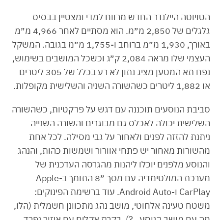
הטויוטה היילנדר החדש מרווח למדי ומצטיין בבסיס
גלגלים של 2,850 מ״מ. הוא מסתיים לאחר 4,966 מ״מ
באורך, 1,930 מ״מ ברוחב ו-1,755 מ״מ בגובה. המשקל
העצמי שלו מראה 2,084 ק״ג וכשכל המושבים בשימוש,
נפח תא המטען מציג נתון לא רע בכלל של 305 ליטרים
או 1,882 ליטרים כשהשורה השניה והשלישית מקופלות.
סביבת הנוסעים תוכננה עם דגש על פרקטיות, כשהשורה
השלישית יכולה לאכלס גם מבוגרים והשורה השנייה
ניתנת להזזה לפנים ולאחור על גבי מסילה. לכל אחת
מהשורות מאחור יש פתחי אוורור ושמשות כהות, והנהג
והנוסע מלפנים יוכלו ליהנות מהגרסה העדכנית של
מערכת המולטימדיה עם מסך ״8 התומך ב-Apple
CarPlay ו-Android Auto. עוד ברשימת הפינוקים:
משטח טעינה אלחוטי, מושב נהג מתכוונן חשמלית (הלו,
מה עם מושב הנוסע…?), בקרת אקלים עם איזור נפרד