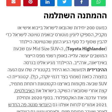
ההמתנה השתלמה
כמעט 200 יחידות שהובאו לישראל בייבוא אישי או
מקביל, הספיקו ליוניון מוטורס יבואנית טויוטה לישראל כדי
להבין שסוף כל סוף הגיע הזמן שהטויוטה היילנדר
(
Toyota Highlander
), ה-Mid Size SUV עם שבעת
המושבים יעשה עלייה באופן רשמי מפס הייצור
באינדיאנה, ארה״ב. ההיילנדר מגיע אלינו בגרסה
ההיברידית
ולמעשה הוא היחיד בקטגוריה שלו עם הנעה
בתצורה כזאת (שמתי בצד דגמי יוקרה, כן?). קטגוריית ה-
SUV שבעה מקומות בארצנו הקטנטונת רותחת מתמיד,
קצת אחרי שסובארו השיקה בישראל את
האיבולטיס
,
ופורד עדכנה את האקספלורר. בסוף 2020 ותחילת
2021 אמורים לנחות אצלנו גם
היונדאי סנטה פה החדש
לאחר שעבר מתיחת פנים, ולאחריו יגיעו גם היונדאי