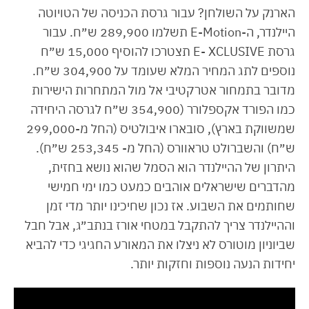
הארנק על השולחן? עבור גרסת הכניסה של הטויוטה
היילנדר, ה-E-Motion תשלמו 289,900 ש״ח. עבור
גרסת E- XCLUSIVE תצטרכו להוסיף 15,000 ש״ח
נוספים לתג המחיר המלא שעומד על 304,900 ש״ח.
מדובר בתמחור אטרקטיבי אל מול המתחרות הישירות
כמו הפורד אקספלורר (354,900 ש״ח לגרסה היחידה
שמשווקת בארץ), סובארו איבולטיס (החל מ-299,000
ש״ח) והשברולט טראוורס (החל מ- 253,345 ש״ח).
היתרון של ההיילנדר הוא הסמל שהוא נושא בחזית,
מהדברים שישראלים אוהבים כמעט כמו ימי חמישי
שחותמים את השבוע. אז נכון שחיכינו יותר מדי זמן
וההיילנדר צריך להתקבל במטחי אורז בנתב״ג, אבל חבל
שביוניון מוטורס לא ניצלו את המאורע החגיגי כדי להביא
יחידות הנעה נוספות וחזקות יותר.