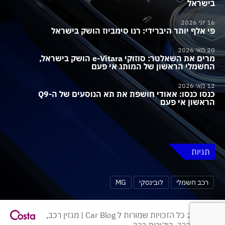
בישראל
16 יוני 2026
פי אלף יותר היברידי: רנו סימביוז הושק בישראל
20 מאי 2026
מרים את השאלטר: סוזוקי e-Vitara הושק בישראל,
החשמלי הראשון של המותג אי פעם
12 מאי 2026
כנסו כנסו: אאודי חושפת את תא הנוסעים של ה-Q9
הראשון אי פעם
תגיות
רכב חשמלי
לובינסקי
MG
© 2026 כל הזכויות שמורות ל Car Blog | מגזין רכב,