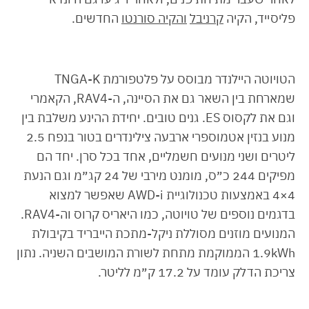
פליסייד, הקיה
קרניבל
והקיה סורנטו
החדשים.
הטויוטה היילנדר מבוסס על פלטפורמת TNGA-K
שמארחת בין השאר גם את הסיינה, ה-RAV4, הקאמרי
וגם את לקסוס ES. גנים טובים. יחידת ההינע משלבת בין
מנוע בנזין אטמוספרי ארבעה צילינדרים בטור בנפח 2.5
ליטרים ושני מנועים חשמליים, אחד בכל סרן. יחד הם
מפיקים 244 כ״ס, מומנט מירבי של 24 קג״מ וגם הנעת
4×4 באמצעות טכנולוגיית AWD-i שאפשר למצוא
בדגמים נוספים של טויוטה, כמו היאריס קרוס וה-RAV4.
המנועים מוזנים מסוללת ניקל-מתכת הייבריד בקיבולת
1.9kWh הממוקמת מתחת לשורת המושבים השניה. נתון
צריכת הדלק עומד על 17.2 ק״מ לליטר.