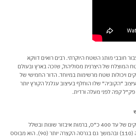
ר חובבי מותג השטח היוקרתי. רבים רואים דווקא
דיסקברי 4, רכב הכביש שטח המוצלח של היצרנית מסוליהול, שזכה בארץ ובעולם
וקים ויכולות שטח מרשימות במיוחד. הדור החמישי של
צוב ״הקוביה״ שלו הוחלף בעיצוב עגלגל הקורץ יותר
ש
הדיפנדר ישווק בישראל עם מנועי דיזל ובנזין בהספקים של עד 400 כ״ס, ברמות איבזור שונות ובשלל
גרסאות. בשלב הראשון הוא ישווק בגרסתו הארוכה (110) ובהמשך גם בגרסה הקצרה יותר (90). הוא מבוסס