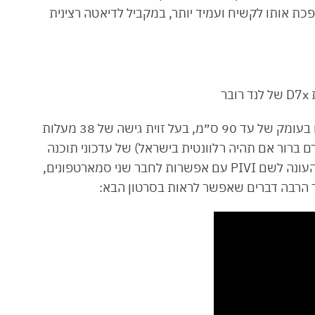
חודה, שהופכת אותו לקשיח ועמיד יותר, במקביל לדיאטה רצינית
בר
ולסיום, מספרים: הדיפנדר החדש יכול לנסוע במים בעומק של עד 90 ס״מ, בעל זוית גישה של 38 מעלות
ת (שעדיין טרם ברור אם תהיה רלוונטית בישראל) של עדכוני תוכנה
באופן אוטומטי, מערכת מולטימדיה חדשה לגמרי העונה לשם PIVI עם אפשרות לחבר שני סמארטפונים,
וד הרבה דברים שאפשר לראות בסרטון הבא: