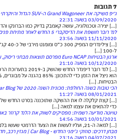
7 תגובות
ג׳יפ משיקה את Grand Wagoneer ה-SUV הגדול והיוקרתי ביותר שלה
03/09/2020 בשעה 22:31
[…] יצירה וטכנולוגיה, עושה קאמבק בדיוק כמו הברונקו 
לנד רובר חושפת את הדיסקברי 5 החדש לאחר מתיחת פנים
11/11/2020 בשעה 23:56
ל-100 […]
ארגון הבטיחות Euro NCAP מפרסם תוצאות מבחני ריסוק, ויש הפתעות...
10/12/2020 בשעה 21:10
[…] לנד רובר דיפנדר 
הבטיחות. […]
הכי טובות בשנה החולפת: מכונית השנה 2020 של Car Blog
08/01/2021 בשעה 11:27
[…] קצת קלקלה לו את ההשקה שתוכננה בסרט החדש של ג׳י
כדי להתאים את עצמו למאה […]
טויוטה מודיעה רשמית: מפסיקים לשווק את הלנד קרוזר בא
10/01/2021 בשעה 14:56
[…] למאה ה-21, ועליו לעשות את הצעד הדרמטי שעשו בלנד רובר עם הדיפנדר החדש, כשתכננו אותו […]
מבחן דרכים: סוזוקי ג'ימני החדש - Car Blog | מגזין רכב, חדשות רכב, ביקורות רכב.
04/07/2021 בשעה 23:16