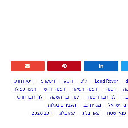
d
Land Rover
גי'פ
דיסקו
דיסקו 5
דיסקו חדש
קה
דפנדר
דפנדר השקה
דפנדר חדש
הנעה כפולה
בר
לנד רובר דיפנדר
לנד רובר השקה
לנד רובר חדש
ובר ישראל
מגזין רכב
מעבירים בעלות
פנאי שטח
קאר-בלוג
קארבלוג
רכב 2020