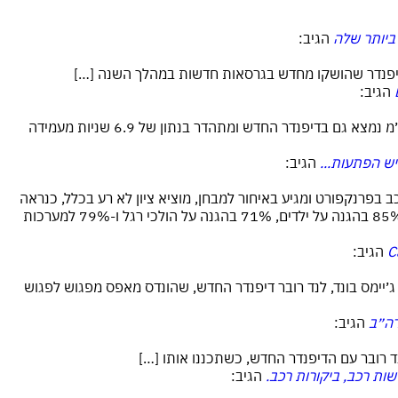
הגיב:
והדיפנדר שהושקו מחדש בגרסאות חדשות במהלך השנה […]
הגיב:
[…] צילינדרים המפיק 300 כ״ס ומומנט מירבי של כ-40 קג״מ נמצא גם בדיפנדר החדש ומתהדר בנתון של 6.9 שניות מעמידה
הגיב:
החדש שהושק ב-2019 בתערוכת הרכב בפרנקפורט ומגיע באיחור למבחן, מוציא ציון לא רע בכלל, כנראה
הוא ניצל את הזמן כדי להתכונן: 85% בהגנה על מבוגרים, 85% בהגנה על ילדים, 71% בהגנה על הולכי רגל ו-79% למערכות
הגיב:
ימס בונד, לנד רובר דיפנדר החדש, שהונדס מאפס מפגוש לפגוש
רה״ב
הגיב:
הגיב: