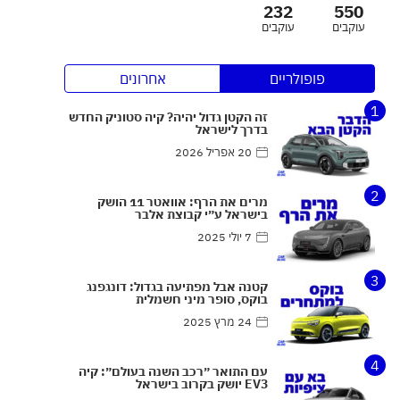
232
550
עוקבים
עוקבים
פופולריים
אחרונים
1
זה הקטן גדול יהיה? קיה סטוניק החדש
בדרך לישראל
20 אפריל 2026
2
מרים את הרף: אוואטר 11 הושק
בישראל ע״י קבוצת אלבר
7 יולי 2025
3
קטנה אבל מפתיעה בגדול: דונגפנג
בוקס, סופר מיני חשמלית
24 מרץ 2025
4
עם התואר ״רכב השנה בעולם״: קיה
EV3 יושק בקרוב בישראל