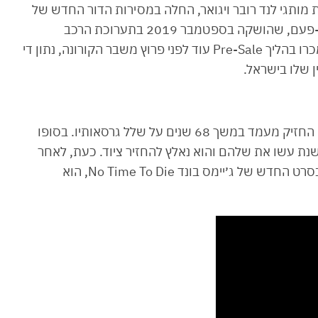
תגי לנד רובר ויגואר, החלה במסירות הדור החדש של
הדיפנדר, אחד המותגים האייקונים בעולם הרכב אי-פעם, שהושקה בספטמבר 2019 בתערוכת הרכב
בפרנקפורט. בשלב זה מדובר בעשרות יחידות שנמכרו בהליך Pre-Sale עוד לפני פרוץ משבר הקורונה, נתון די
 שלו בישראל.
הדיפנדר החדש הגיע לעולם אחרי שקודמו הקשיש החזיק מעמד במשך 68 שנים על שלל גרסאותיו. בסופו
יושנת עשו את שלהם והוא נאלץ להחזיר ציוד. כעת, לאחר
הפסקה של כ-4 שנים והרבה ציפייה, כולל תפקיד בסרט החדש של ג׳יימס בונד No Time To Die, הוא