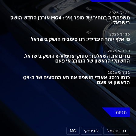
21 יולי 2026
משפחתית במחיר של סופר מיני: MG4 אורבן החדש הושק
בישראל
16 יוני 2026
פי אלף יותר היברידי: רנו סימביוז הושק בישראל
20 מאי 2026
מרים את השאלטר: סוזוקי e-Vitara הושק בישראל,
החשמלי הראשון של המותג אי פעם
12 מאי 2026
כנסו כנסו: אאודי חושפת את תא הנוסעים של ה-Q9
הראשון אי פעם
תגיות
רכב חשמלי
לובינסקי
MG