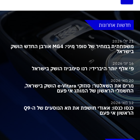
חדשות אחרונות
21 יולי 2026
משפחתית במחיר של סופר מיני: MG4 אורבן החדש הושק
בישראל
16 יוני 2026
פי אלף יותר היברידי: רנו סימביוז הושק בישראל
20 מאי 2026
מרים את השאלטר: סוזוקי e-Vitara הושק בישראל,
החשמלי הראשון של המותג אי פעם
12 מאי 2026
כנסו כנסו: אאודי חושפת את תא הנוסעים של ה-Q9
הראשון אי פעם