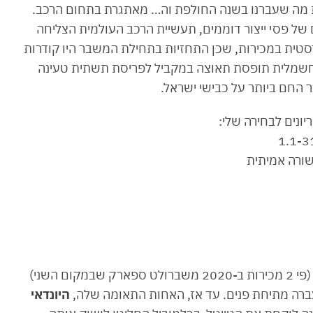
ה זמן מצוין לסכם את מה שעברנו בשנה החולפת וה… מאתגרת בתחום הרכב.
של פסי ייצור דוממים, תעשיית הרכב העולמית הצליחה
רסטית במכירות, שכן התחזיות בתחילת המשבר היו קודרות
החשמלית תופסת תאוצה במקביל לפריסת תשתית טעינה
 החם ביותר על כבישי ישראל.
יונים לבחירה שלי:
קיה פיקנטו, המלכה הבלתי מעורערת של הסגמנט (פי 2 מכירות ב-2020 משברולט ספארק שבמקום השני)
היונדאי