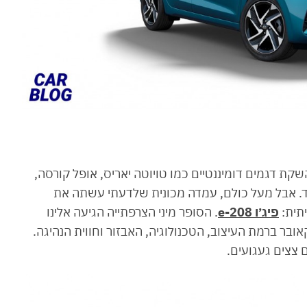
ת דגמים דומיננטיים כמו טויוטה יאריס, אופל קורסה,
או, הונדה ג׳אז, סוזוקי סוויפט, מאזדה 2 ועוד. אבל מעל כולם, עמדה מכונית שלדעתי עשתה את
יתית:
פיג׳ו e-208
. הסופר מיני הצרפתייה הגיעה אלינו
ר שעברה מייקאובר ברמת העיצוב, הטכנולוגיה, האבזור וחווית הנהיגה.
 צצים געגועים.