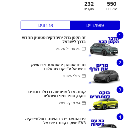
232
550
עוקבים
עוקבים
פופולריים
אחרונים
1
זה הקטן גדול יהיה? קיה סטוניק החדש
בדרך לישראל
20 אפריל 2026
2
מרים את הרף: אוואטר 11 הושק
בישראל ע״י קבוצת אלבר
7 יולי 2025
3
קטנה אבל מפתיעה בגדול: דונגפנג
בוקס, סופר מיני חשמלית
24 מרץ 2025
4
עם התואר ״רכב השנה בעולם״: קיה
EV3 יושק בקרוב בישראל