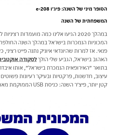
הסופר מיני של השנה: פיג׳ו e-208
המשפחתית של השנה
המכוניות הנמכרות בישראל במהלך השנה החולפת, 
פנאי. אז למרות שהיונדאי איוניק נתנה פייט רציני,
האהוב בישראל, הגביע שלי הולך
לסקודה אוקטביה
בתואר ״האירופאית הנמכרת בישראל״, אותו איבדה
עיצוב, חדשנות, פרקטיות ובעיקר רעיונות פשוטים ו
קטן יותר, פיצ׳ר השנה: כניסת USB הממוקמת מאחורי מראת הדרך עבור מצלמת דרך. נכון גאוני?