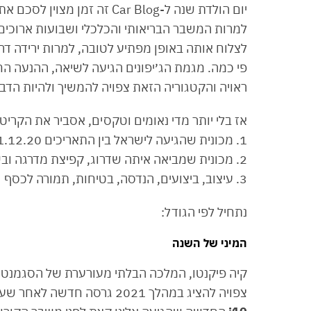
יום הולדת שנה ל-Car Blog ז
למרות המשבר הבריאותי והכלכלי ושבועות ארוכים 
לצלוח אותה באופן מפתיע לטובה, למרות ירידה ד
פי כמה. מגמת הג׳יפונים הגיעה לשיאה, ההנעה 
ראויה והקטגוריה הזאת צפויה להמשיך ולהיות הדבר
אז בלי יותר מדי נאומים וטקסים, אסביר את הקריטר
1. מכונית שהגיעה לישראל בין התאריכים 1.1-31.12.20
2. מכונית שמביאה איתה שדרוג, קפיצת מדרגה ובשורה אמיתית
3. עיצוב, ביצועים, הנדסה, בטיחות, תמורה לכסף
נתחיל לפי הגודל:
המיני של השנה
צפויה להציג במהלך 2021 גרסה חדשה לאחר שעברה מתיחת פנים. עד אז, האחות התאומה שלה,