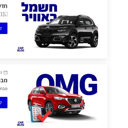
חדש על
🇮🇱 השקה מקומית > סיטרואן C5 Aircross (דגם היברידי נטען) חשמל באוויר מתקפת הצרפתיות החשמליות ממשיכה במלוא המרץ, כש
ק
13 מרץ
מבחן ד
מבחן דרכים: HS PHEV
ק