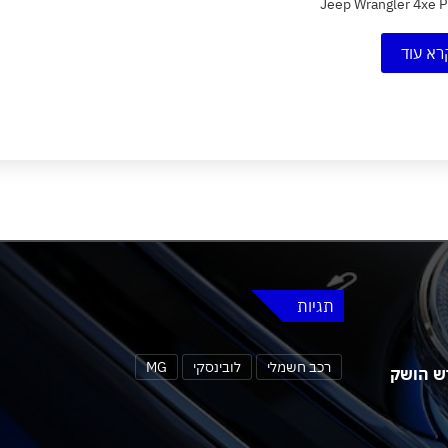
Jeep Wrangler 4xe 
רא עוד
תגיות
רכב חשמלי
לובינסקי
MG
 MG4 אורבן החדש הושק