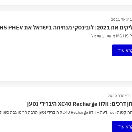
ר 2021
2: לובינסקי מנחיתה בישראל את MG EHS PHEV
MG מושק בישראל
רא עוד
ר 2020
ים: וולוו XC40 Recharge היברידי נטען
XC40 R היברידי נטען הרבה הרימו גבה כשוולוו נקנתה על ידי תאגיד ג׳ילי...
רא עוד