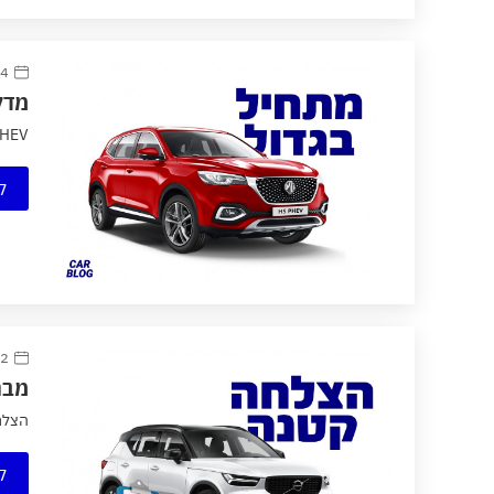
14 ינוא
מדליקים את 021
 HS PHEV
ק
12 דצמב
מבחן דרכ
הצלחה קטנה Tour דעה – וולוו echarge
ק