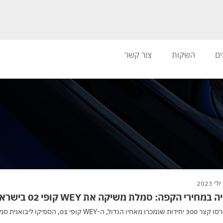
ים
השקות
צור קשר
 במחירי הקפה: סמלת משיקה את WEY קופי 02 בישראל 🔌
ול, ה-WEY קופי 01, הספיקו ליבואנית סמלת כדי להזדרז ולהנחית כאן אצלנו גם...