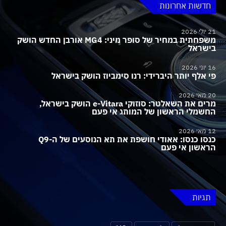
חדשות אחרונות
21 יולי 2026
משפחתית במחיר של סופר מיני: MG4 אורבן החדש הושק
בישראל
16 יוני 2026
פי אלף יותר היברידי: רנו סימביוז הושק בישראל
20 מאי 2026
מרים את השאלטר: סוזוקי e-Vitara הושק בישראל,
החשמלי הראשון של המותג אי פעם
12 מאי 2026
כנסו כנסו: אאודי חושפת את תא הנוסעים של ה-Q9
הראשון אי פעם
תגיות