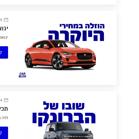
25 אוגוס
יגואר משיק
יגואר משיקה ce
ק
14 יולי
תכירו
חיה ר
ק