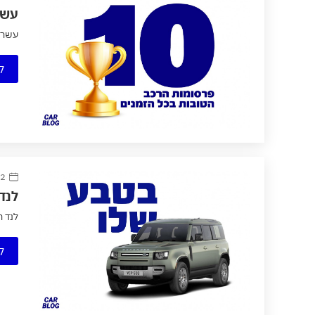
עשר
עשר פ
ק
12 ספטמב
לנד
לנד 
ק