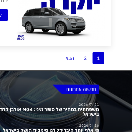
יום הולדת 50 לריינג׳ רובר עם גרסת רטרו במהדורה מ
ק
1
2
הבא
חדשות אחרונות
21 יולי 2026
משפחתית במחיר של סופר מיני:
בישראל
16 יוני 2026
פי אלף יותר היברידי: רנו סימביוז הושק בישראל