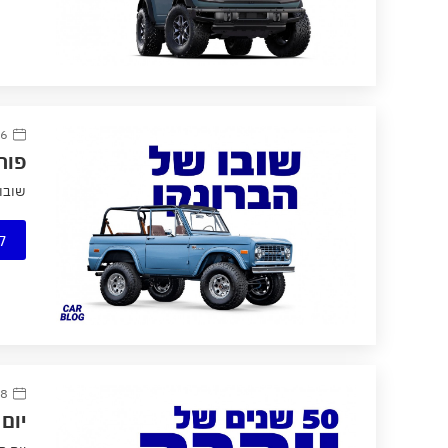
6 יולי 2020
פור
שובו 
ק
18 יוני
יום הולדת 50 לריי