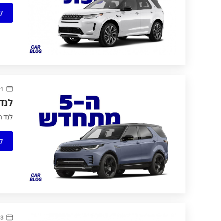
ק
11 נובמב
לנד רובר
לנד רובר די
ק
13 ספטמב