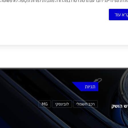
וגבלת למרות תקופה לא פשוטה שעוברת עליה לאור משבר הקורונה...
רא עוד
תגיות
רכב חשמלי
לובינסקי
MG
 MG4 אורבן החדש הושק